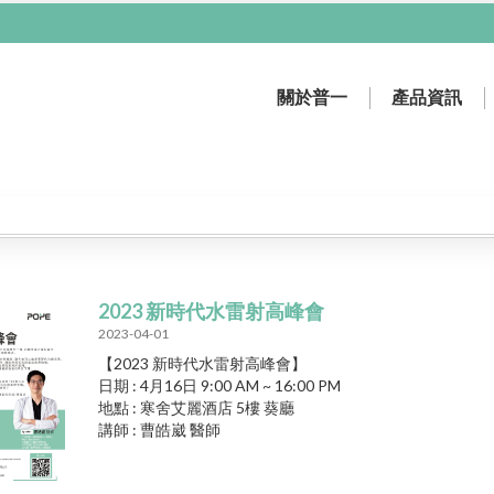
關於普一
產品資訊
膠原蛋白再生材料
輻射防護商品
普一沿革
牙科雷射設備
關於普一
影像設備
2023 新時代水雷射高峰會
2023-04-01
【2023 新時代水雷射高峰會】
日期 : 4月16日 9:00 AM ~ 16:00 PM
地點 : 寒舍艾麗酒店 5樓 葵廳
講師 : 曹皓崴 醫師