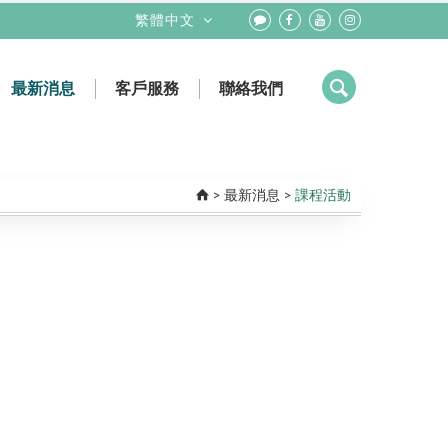
繁體中文
最新消息
客戶服務
聯絡我們
健保抽審數位輸出
課程活動
輻射防護偵測
參展資訊
業務團隊
新聞活動
工程團隊
>
最新消息
>
課程活動