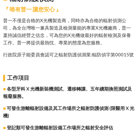
『
唯有普一 讓您安心
』
普一不僅是合格的X光機製造商，同時亦為合格的輻射偵測公
司，為全台灣唯一兼具製造及檢測量能的專業X光機廠商，普一
稟持誠信經營之信念，可為您的X光機做最好的輻射檢測及保養
工作。普一將提供最熱忱、專業的態度為您服務。
行政院原子能委員會認可之輻射防護偵測業:輻防偵字第00015號
▌
工作項目
■
各型牙科 X 光機新裝機測試、遷移轉讓
、五年續期換照測試及
報廢服務。
■
可發生游離輻射設備及其工作場所之輻射防護偵測 (限醫用
X 光
機)
■
登記類可發生游離輻射設備工作場所之輻射安全評估