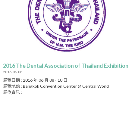
2016 The Dental Association of Thailand Exhibition
2016-06-08
展覽日期 : 2016 年 06 月 08 - 10 日
展覽地點 : Bangkok Convention Center @ Central World
展位資訊 :