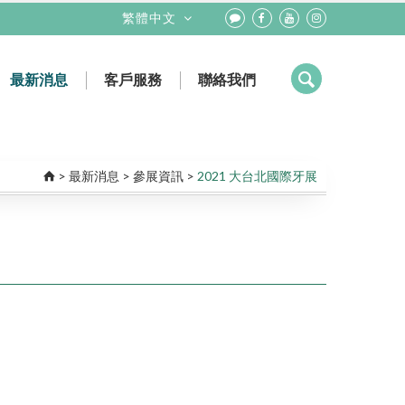
繁體中文
最新消息
客戶服務
聯絡我們
健保抽審數位輸出
課程活動
輻射防護偵測
參展資訊
業務團隊
新聞活動
工程團隊
>
最新消息
>
參展資訊
>
2021 大台北國際牙展