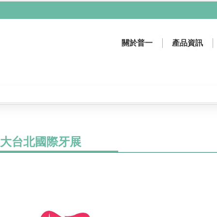
關於普一
產品資訊
膠原蛋白再生材料
輻射防護商品
普一沿革
牙科雷射設備
關於普一
影像設備
1 大台北國際牙展