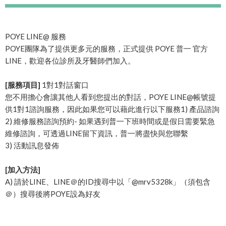
POYE LINE@ 服務
POYE團隊為了提供更多元的服務，正式提供 POYE 普一 官方
LINE，歡迎各位診所及牙醫師們加入。
[服務項目]
1對1對話窗口
您不用擔心會讓其他人看到您提出的對話，POYE LINE@帳號提
供1對1諮詢服務，因此如果您可以藉此進行以下服務1) 產品諮詢
2) 維修服務諮詢預約- 如果遇到普一下班時間或是假日需要緊急
維修諮詢，可透過LINE留下資訊，普一將盡快與您聯繫
3) 活動訊息發佈
[加入方法]
A) 請於LINE、LINE＠的ID搜尋中以「@mrv5328k」（須包含
＠）搜尋後將POYE設為好友