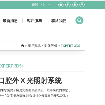
繁體中文
最新消息
客戶服務
聯絡我們
健保抽審數位輸出
課程活動
輻射防護偵測
參展資訊
業務團隊
新聞活動
工程團隊
>
產品資訊
>
影像設備
>
EXPERT 3DS+
EXPERT 3DS+
口腔外 X 光照射系統
如果您需要了解更完整的產品資訊，歡迎與我們聯繫，
普一 POYE 業務團隊 將會提供您最專業的產品資訊！