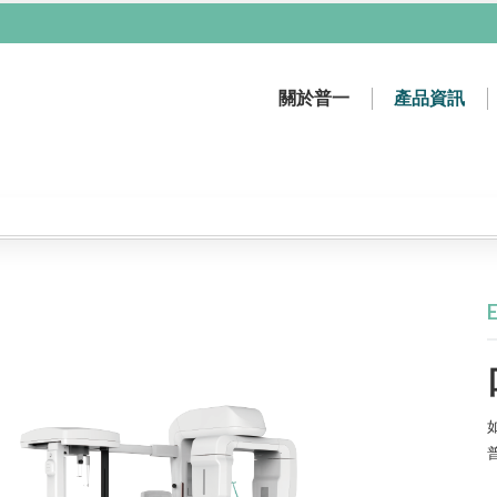
關於普一
產品資訊
膠原蛋白再生材料
輻射防護商品
普一沿革
牙科雷射設備
關於普一
影像設備