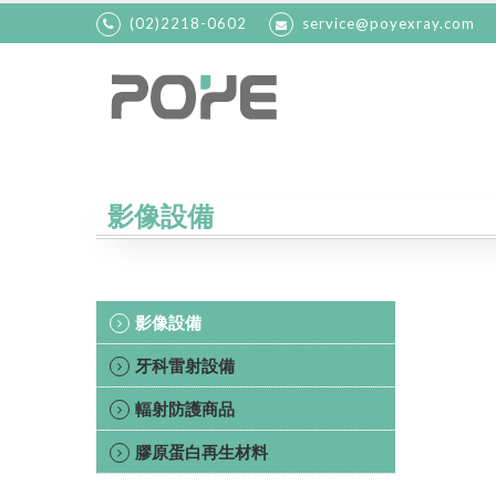
(02)2218-0602
service@poyexray.com
影像設備
影像設備
牙科雷射設備
輻射防護商品
膠原蛋白再生材料