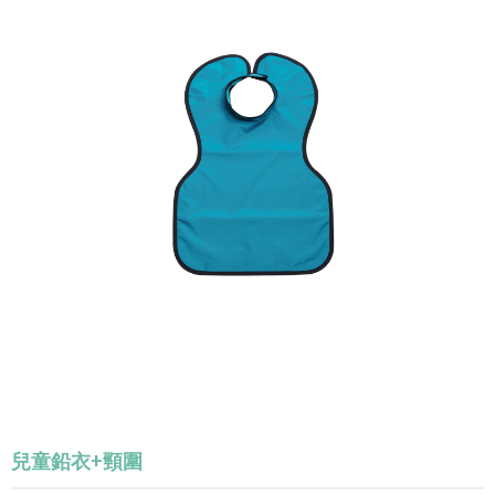
兒童鉛衣+頸圍